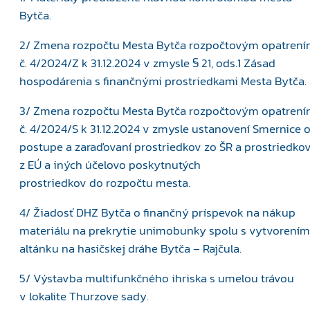
Bytča.
2/ Zmena rozpočtu Mesta Bytča rozpočtovým opatren
č. 4/2024/Z k 31.12.2024 v zmysle § 21, ods.1 Zásad
hospodárenia s finančnými prostriedkami Mesta Bytča.
3/ Zmena rozpočtu Mesta Bytča rozpočtovým opatren
č. 4/2024/S k 31.12.2024 v zmysle ustanovení Smernice 
postupe a zaraďovaní prostriedkov zo ŠR a prostriedko
z EÚ a iných účelovo poskytnutých
prostriedkov do rozpočtu mesta.
4/ Žiadosť DHZ Bytča o finančný príspevok na nákup
materiálu na prekrytie unimobunky spolu s vytvorením
altánku na hasičskej dráhe Bytča – Rajčula.
5/ Výstavba multifunkčného ihriska s umelou trávou
v lokalite Thurzove sady.