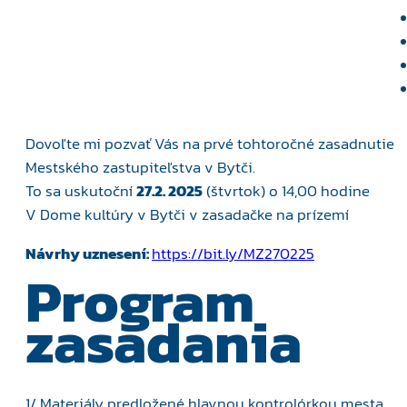
Dovoľte mi pozvať Vás na prvé tohtoročné zasadnutie
Mestského zastupiteľstva v Bytči.
To sa uskutoční
27.2. 2025
(štvrtok) o 14,00 hodine
V Dome kultúry v Bytči v zasadačke na prízemí
Návrhy uznesení:
https://bit.ly/MZ270225
Program
zasadania
1/ Materiály predložené hlavnou kontrolórkou mesta