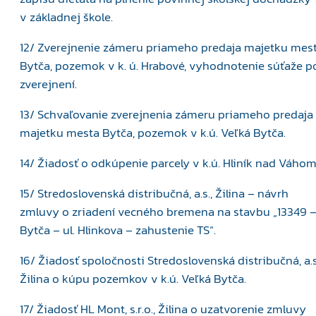
v základnej škole.
12/ Zverejnenie zámeru priameho predaja majetku mes
Bytča, pozemok v k. ú. Hrabové, vyhodnotenie súťaže p
zverejnení.
13/ Schvaľovanie zverejnenia zámeru priameho predaja
majetku mesta Bytča, pozemok v k.ú. Veľká Bytča.
14/ Žiadosť o odkúpenie parcely v k.ú. Hliník nad Váhom
15/ Stredoslovenská distribučná, a.s., Žilina – návrh
zmluvy o zriadení vecného bremena na stavbu „13349 
Bytča – ul. Hlinkova – zahustenie TS“.
16/ Žiadosť spoločnosti Stredoslovenská distribučná, a.s
Žilina o kúpu pozemkov v k.ú. Veľká Bytča.
17/ Žiadosť HL Mont, s.r.o., Žilina o uzatvorenie zmluvy