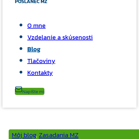
POSLANEC MZ
O mne
Vzdelanie a skúsenosti
Blog
Tlačoviny
Kontakty
Napíšte mi
Môj blog
,
Zasadania MZ