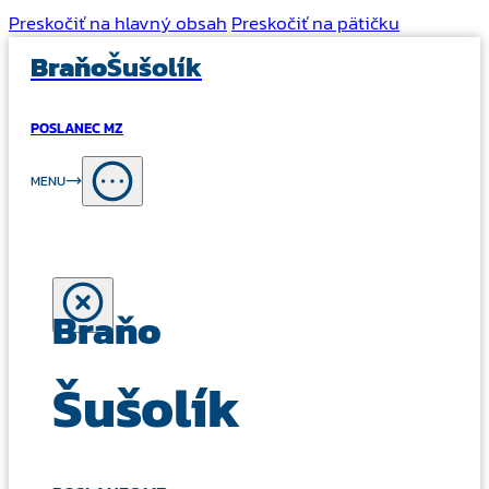
Preskočiť na hlavný obsah
Preskočiť na pätičku
Braňo
Šušolík
POSLANEC MZ
MENU
Braňo
Šušolík