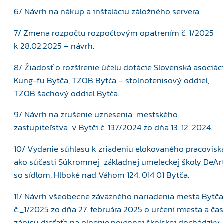
6/ Návrh na nákup a inštaláciu záložného servera.
7/ Zmena rozpočtu rozpočtovým opatrením č. 1/2025
k 28.02.2025 – návrh.
8/ Žiadosť o rozšírenie účelu dotácie Slovenská asociác
Kung-fu Bytča, TZOB Bytča – stolnotenisový oddiel,
TZOB šachový oddiel Bytča.
9/ Návrh na zrušenie uznesenia mestského
zastupiteľstva v Bytči č. 197/2024 zo dňa 13. 12. 2024.
10/ Vydanie súhlasu k zriadeniu elokovaného pracovisk
ako súčasti Súkromnej základnej umeleckej školy DeAr
so sídlom, Hlboké nad Váhom 124, 014 01 Bytča.
11/ Návrh všeobecne záväzného nariadenia mesta Bytča
č._1/2025 zo dňa 27. februára 2025 o určení miesta a ča
zápisu dieťaťa na plnenie povinnej školskej dochádzky